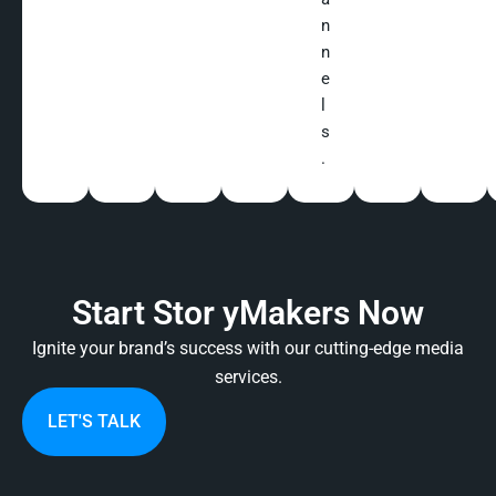
n
n
e
l
s
.
Start Stor yMakers Now
Ignite your brand’s success with our cutting-edge media
services.
LET'S TALK